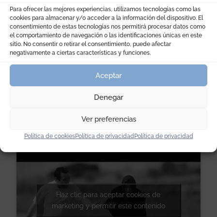
El pueblo manchego donde viven está arruinado
Para ofrecer las mejores experiencias, utilizamos tecnologías como las
por la ludopatía de sus habitantes y sus
cookies para almacenar y/o acceder a la información del dispositivo. El
consentimiento de estas tecnologías nos permitirá procesar datos como
gobernantes, que deciden venderlo. Todos se
el comportamiento de navegación o las identificaciones únicas en este
resignan a la venta forzada, pero la casa y la
sitio. No consentir o retirar el consentimiento, puede afectar
laguna de Rosario están en medio del municipio.
negativamente a ciertas características y funciones.
Un drama surrealista en blanco y negro con
Aceptar
mucho humor manchego que recupera la
Denegar
esencia de la España rural.
Ver preferencias
Política de cookies
Política de privacidad
Política de privacidad
Haz clic para aceptar cookies de
marketing y permitir este contenido