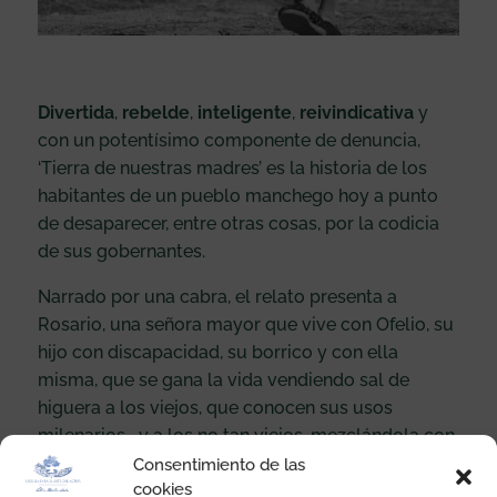
Divertida
,
rebelde
,
inteligente
,
reivindicativa
y
con un potentísimo componente de denuncia,
‘Tierra de nuestras madres’ es la historia de los
habitantes de un pueblo manchego hoy a punto
de desaparecer, entre otras cosas, por la codicia
de sus gobernantes.
Narrado por una cabra, el relato presenta a
Rosario, una señora mayor que vive con Ofelio, su
hijo con discapacidad, su borrico y con ella
misma, que se gana la vida vendiendo sal de
higuera a los viejos, que conocen sus usos
milenarios… y a los no tan viejos, mezclándola con
tranquilizantes de farmacia y más ingredientes.
Consentimiento de las
cookies