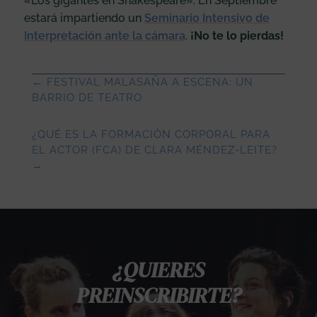
«Los gigantes en Shakespeare». En Septiembre
estará impartiendo un
Seminario Intensivo de
Interpretación ante la cámara
.
¡No te lo pierdas!
←
FESTIVAL MALASAÑA A ESCENA: UN
BARRIO DE TEATRO
¿QUÉ ES LA FORMACIÓN CORPORAL PARA
EL ACTOR (FCA) DE CLARA MÉNDEZ-LEITE?
→
¿QUIERES
PREINSCRIBIRTE?